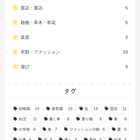
昔話・童話
5
植物・草木・草花
5
楽器
3
衣類・ファッション
10
遊び
4
タグ
幼稚園
15
保育園
15
虫
14
昆虫
11
幼児
11
働く車
8
乗り物
8
車
8
小学校
8
春
7
ファッション小物
6
夏
6
行事
5
花
5
履く
5
害虫
5
玩具
4