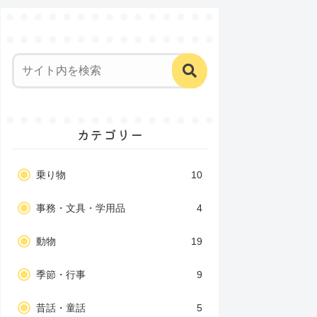
カテゴリー
乗り物
10
事務・文具・学用品
4
動物
19
季節・行事
9
昔話・童話
5