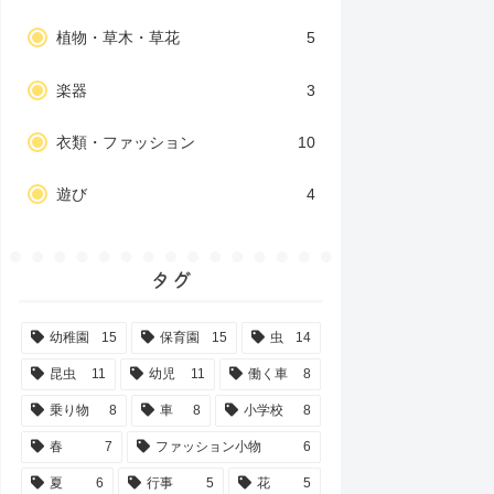
植物・草木・草花
5
楽器
3
衣類・ファッション
10
遊び
4
タグ
幼稚園
15
保育園
15
虫
14
昆虫
11
幼児
11
働く車
8
乗り物
8
車
8
小学校
8
春
7
ファッション小物
6
夏
6
行事
5
花
5