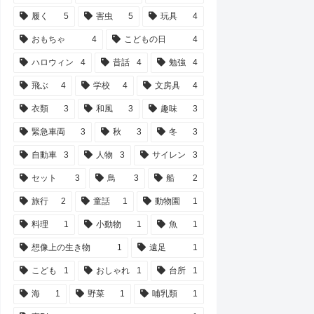
履く
5
害虫
5
玩具
4
おもちゃ
4
こどもの日
4
ハロウィン
4
昔話
4
勉強
4
飛ぶ
4
学校
4
文房具
4
衣類
3
和風
3
趣味
3
緊急車両
3
秋
3
冬
3
自動車
3
人物
3
サイレン
3
セット
3
鳥
3
船
2
旅行
2
童話
1
動物園
1
料理
1
小動物
1
魚
1
想像上の生き物
1
遠足
1
こども
1
おしゃれ
1
台所
1
海
1
野菜
1
哺乳類
1