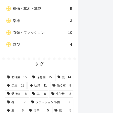
植物・草木・草花
5
楽器
3
衣類・ファッション
10
遊び
4
タグ
幼稚園
15
保育園
15
虫
14
昆虫
11
幼児
11
働く車
8
乗り物
8
車
8
小学校
8
春
7
ファッション小物
6
夏
6
行事
5
花
5