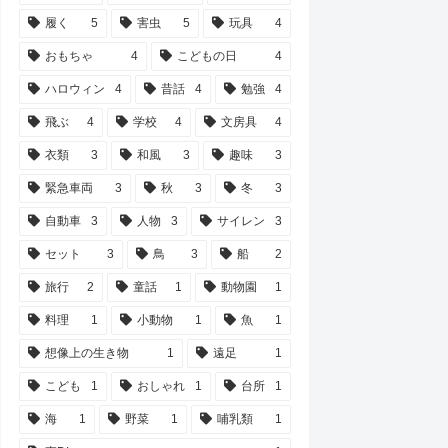
履く
5
害虫
5
玩具
4
おもちゃ
4
こどもの日
4
ハロウィン
4
昔話
4
勉強
4
飛ぶ
4
学校
4
文房具
4
衣類
3
和風
3
趣味
3
緊急車両
3
秋
3
冬
3
自動車
3
人物
3
サイレン
3
セット
3
鳥
3
船
2
旅行
2
童話
1
動物園
1
料理
1
小動物
1
魚
1
想像上の生き物
1
遠足
1
こども
1
おしゃれ
1
台所
1
海
1
野菜
1
哺乳類
1