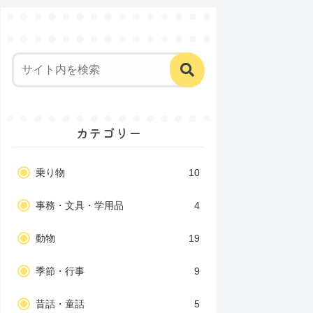
カテゴリー
乗り物
10
事務・文具・学用品
4
動物
19
季節・行事
9
昔話・童話
5