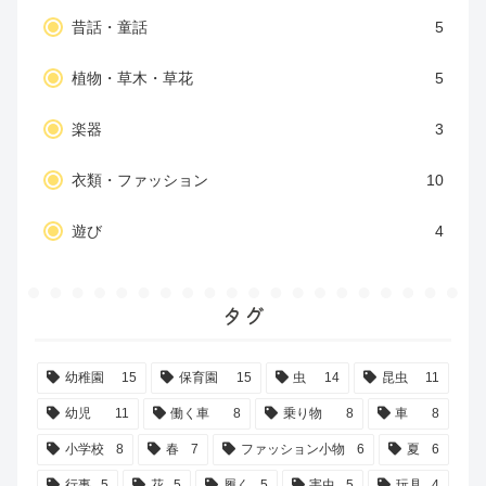
昔話・童話
5
植物・草木・草花
5
楽器
3
衣類・ファッション
10
遊び
4
タグ
幼稚園
15
保育園
15
虫
14
昆虫
11
幼児
11
働く車
8
乗り物
8
車
8
小学校
8
春
7
ファッション小物
6
夏
6
行事
5
花
5
履く
5
害虫
5
玩具
4