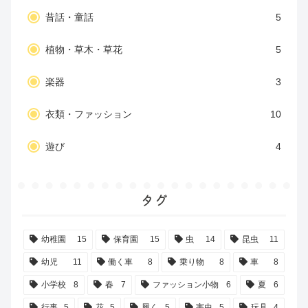
昔話・童話
5
植物・草木・草花
5
楽器
3
衣類・ファッション
10
遊び
4
タグ
幼稚園
15
保育園
15
虫
14
昆虫
11
幼児
11
働く車
8
乗り物
8
車
8
小学校
8
春
7
ファッション小物
6
夏
6
行事
5
花
5
履く
5
害虫
5
玩具
4